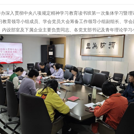
举办深入贯彻中央八项规定精神
学习教育读书班第一次集体学习暨理
习教育领导小组成员、
学会党员大会筹备工作领导小组
副组长、学会
、
内设部室及下属企业
主要
负责同志
、
各党支部书记
及青年理论学习