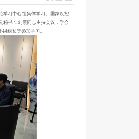
论学习中心组
集体学习
。
国家疾控
副秘书长刘霞
同志主持
会议
，学会
小组组长
等参加学习。